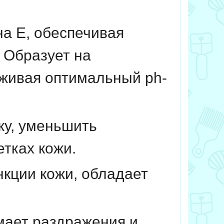
а Е, обеспечивая
 Образует на
рживая оптимальный ph-
жу, уменьшить
етках кожи.
кции кожи,
обладает
ает раздражения и