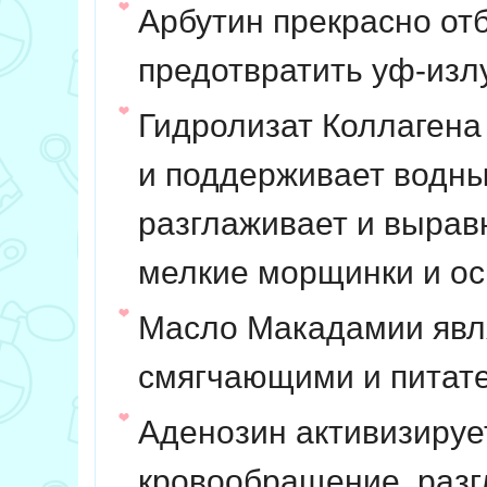
Арбутин
прекрасно от
предотвратить уф-изл
Гидролизат Коллагена
и поддерживает водны
разглаживает и выравн
мелкие морщинки и ос
Масло Макадамии
явл
смягчающими и питат
Аденозин
активизируе
кровообращение, раз