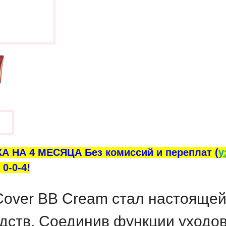
ы
А НА 4 МЕСЯЦА Без комиссий и переплат (
у
0-0-4!
 Cover BB Cream
стал настоящей
дств. Соединив функции уходов