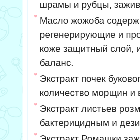
шрамы и рубцы, зажив
Масло жожоба
содержи
регенерирующие и про
коже
защитный слой, 
баланс.
Экстракт почек буково
количество морщин и в
Экстракт листьев роз
бактерицидным и дез
Экстракт Ромашки
заж