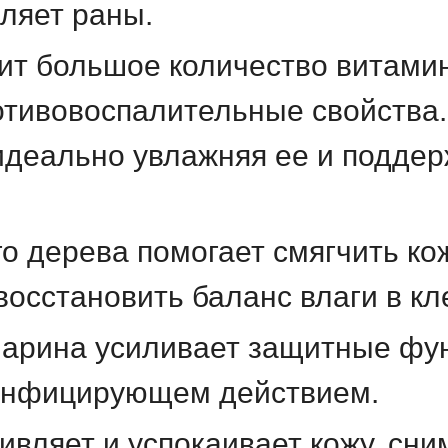
ляет раны.
т большое количество витамин
тивовоспалительные свойства.
идеально увлажняя ее и подде
го дерева
п
омогает смягчить ко
осстановить баланс влаги в кл
марина
усиливает защитные фун
инфицирующем действием.
ивляет и успокаивает кожу
,
сним