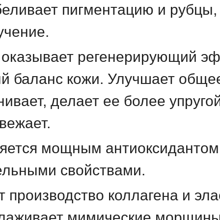
беливает пигментацию и рубцы
учение.
оказывает регенерирующий эфф
й баланс кожи.
Улучшает общее
ивает, делает ее более упругой
вежает.
яется мощным антиоксидантом
ельными свойствами.
т производство коллагена и эла
глаживает мимические морщины