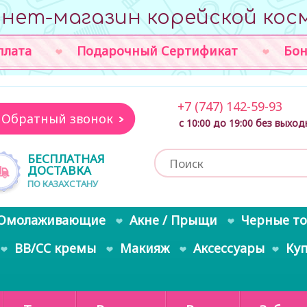
нет-магазин корейской кос
плата
Подарочный Сертификат
Бон
+7 (747) 142-59-93
Обратный звонок
с 10:00 до 19:00 без выхо
БЕСПЛАТНАЯ
ДОСТАВКА
ПО КАЗАХСТАНУ
Омолаживающие
Акне / Прыщи
Черные т
BB/CC кремы
Макияж
Аксессуары
Ку