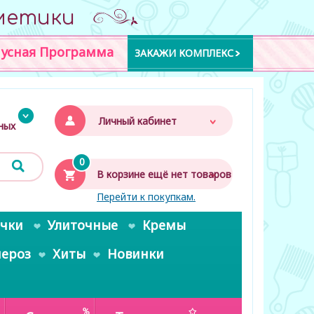
метики
усная Программа
ЗАКАЖИ КОМПЛЕКС
Личный кабинет
дных
0
В корзине ещё нет товаров
Перейти к покупкам.
очки
Улиточные
Кремы
пероз
Хиты
Новинки