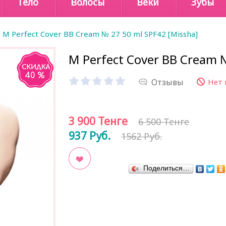
Тело
Волосы
Веки
Зубы
M Perfect Cover BB Cream № 27 50 ml SPF42 [Missha]
M Perfect Cover BB Cream №
40 %
Отзывы
Нет 
3 900
Тенге
6 500 Тенге
937
Руб.
1562 Руб.
Поделиться…
В закладки