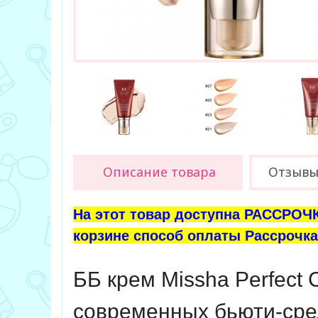
Описание товара
Отзыв
На этот товар доступна РАССРОЧК
корзине способ оплаты Рассрочка 
ББ крем
Missha Perfect
современных бьюти-сре