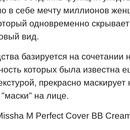
ло в себе мечту миллионов жен
оторый одновременно скрывает 
овый вид.
ства базируется на сочетании 
ость которых была известна ещ
екстурой, прекрасно маскирует
"маски" на лице.
ssha M Perfect Cover BB Cream