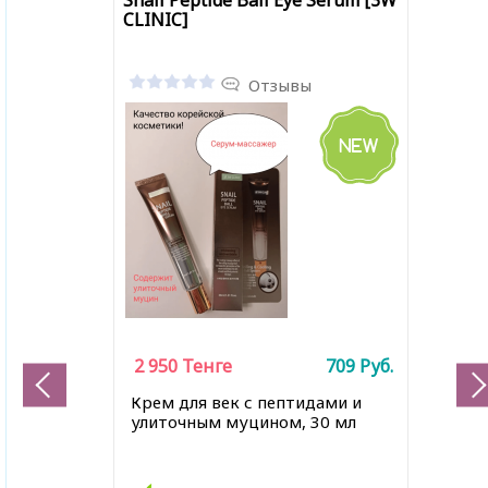
Snail Peptide Ball Eye Serum [3W
CLINIC]
Отзывы
2 950
Тенге
709
Руб.
Крем для век с пептидами и
улиточным муцином, 30 мл