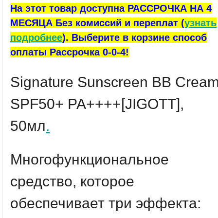
На этот товар доступна РАССРОЧКА НА 4
МЕСЯЦА Без комиссий и переплат (
узнать
подробнее
). Выберите в корзине способ
оплаты Рассрочка 0-0-4!
Signature Sunscreen BB Crea
SPF50+ PA++++
[JIGOTT],
50мл
.
Многофункциональное
средство, которое
обеспечивает три эффекта: