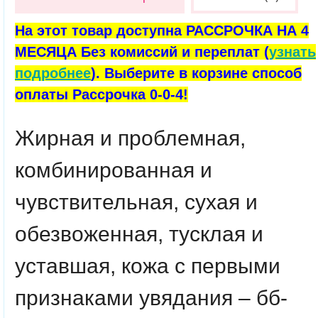
На этот товар доступна РАССРОЧКА НА 4
МЕСЯЦА Без комиссий и переплат (
узнать
подробнее
). Выберите в корзине способ
оплаты Рассрочка 0-0-4!
Жирная и проблемная,
комбинированная и
чувствительная, сухая и
обезвоженная, тусклая и
уставшая, кожа с первыми
признаками увядания – бб-