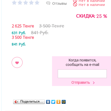
Нет в наличии
Отзывы
Нет в наличии
СКИДКА:
25 %
3 500 Тенге
2 625
Тенге
841 Руб.
631
Руб.
3 500
Тенге
841
Руб.
Когда появится,
сообщить на e-mail
ладки
Поделиться…