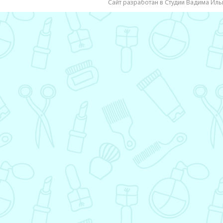
Сайт разработан в Студии Вадима Иль