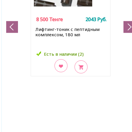
8 500
8 500
Тенге
Тенге
2043
2043
Руб.
Руб.
Лифтинг-тоник с пептидным
комплексом, 180 мл
Есть в наличии (2)
Есть в наличии (2)
В закладки