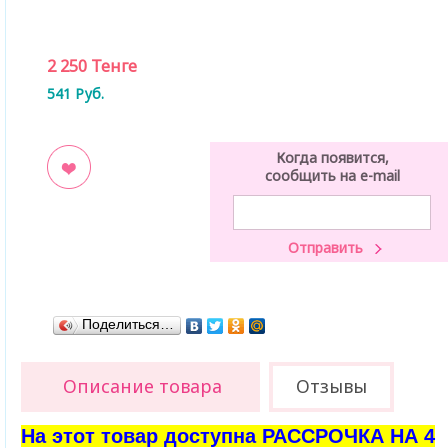
2 250
Тенге
541
Руб.
Когда появится,
сообщить на e-mail
ладки
Поделиться…
Описание товара
Отзывы
На этот товар доступна РАССРОЧКА НА 4