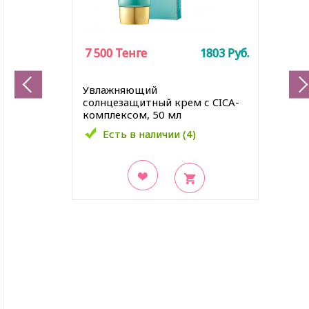
7 500
7 500
Тенге
Тенге
1803
1803
Руб.
Руб.
Увлажняющий
солнцезащитный крем с CICA-
комплексом
, 50 мл
Есть в наличии (4)
Есть в наличии (4)
В закладки