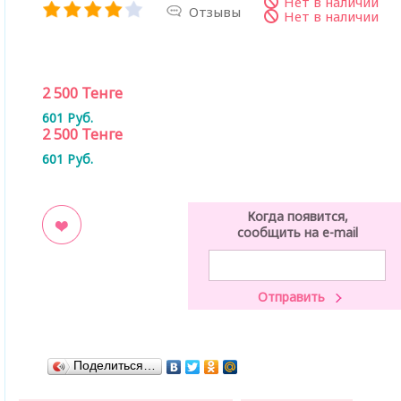
Нет в наличии
Отзывы
Нет в наличии
2 500
Тенге
601
Руб.
2 500
Тенге
601
Руб.
Когда появится,
сообщить на e-mail
ладки
Поделиться…