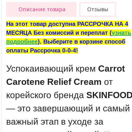
Описание товара
Отзывы
На этот товар доступна РАССРОЧКА НА 4
МЕСЯЦА Без комиссий и переплат (
узнать
подробнее
). Выберите в корзине способ
оплаты Рассрочка 0-0-4!
Успокаивающий крем
Carrot
Carotene Relief Cream
от
корейского бренда
SKINFOO
— это завершающий и самый
важный этап в уходе за