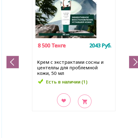
8 500
8 500
8 500
Тенге
Тенге
Тенге
2043
2043
2043
Руб.
Руб.
Руб.
Крем с экстрактами сосны и
центеллы для проблемной
кожи, 50 мл
Есть в наличии (1)
Есть в наличии (1)
Есть в наличии (1)
В закладки