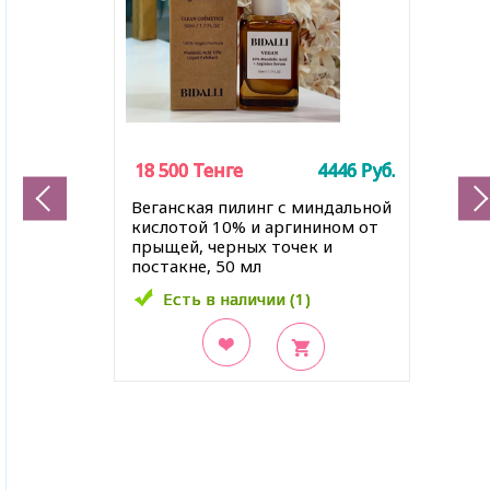
18 500
18 500
18 500
Тенге
Тенге
Тенге
4446
4446
4446
Руб.
Руб.
Руб.
Веганская пилинг с миндальной
кислотой 10% и аргинином от
прыщей, черных точек и
постакне, 50 мл
Есть в наличии (1)
Есть в наличии (1)
Есть в наличии (1)
В закладки