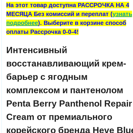
На этот товар доступна РАССРОЧКА НА 4
МЕСЯЦА Без комиссий и переплат (
узнать
подробнее
). Выберите в корзине способ
оплаты Рассрочка 0-0-4!
Интенсивный
восстанавливающий крем-
барьер с ягодным
комплексом и пантенолом
Penta Berry Panthenol Repair
Cream от премиального
корейского бренда Heve Blu