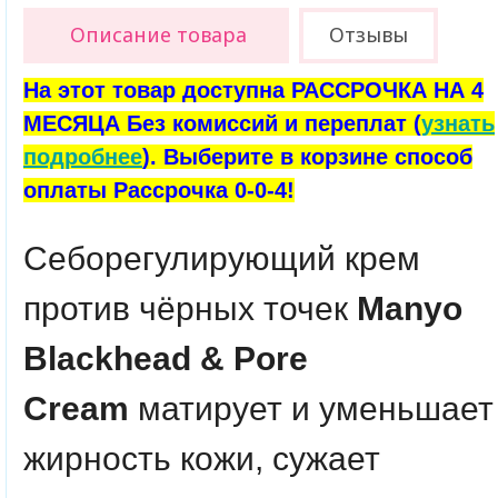
Описание товара
Отзывы
На этот товар доступна РАССРОЧКА НА 4
МЕСЯЦА Без комиссий и переплат (
узнать
подробнее
). Выберите в корзине способ
оплаты Рассрочка 0-0-4!
Себорегулирующий крем
против чёрных точек
Manyo
Blackhead & Pore
Cream
матирует и уменьшает
жирность кожи, сужает