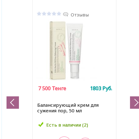
Отзывы
7 500
7 500
Тенге
Тенге
1803
1803
Руб.
Руб.
Балансирующий крем для
сужения пор, 50 мл
Есть в наличии (2)
Есть в наличии (2)