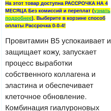
На этот товар доступна РАССРОЧКА НА 4
МЕСЯЦА Без комиссий и переплат (
узнать
подробнее
). Выберите в корзине способ
оплаты Рассрочка 0-0-4!
Провитамин B5 успокаивает и
защищает кожу, запускает
процесс выработки
собственного коллагена и
эластина и обеспечивает
клеточное обновление.
Комбинация гиалуроновых