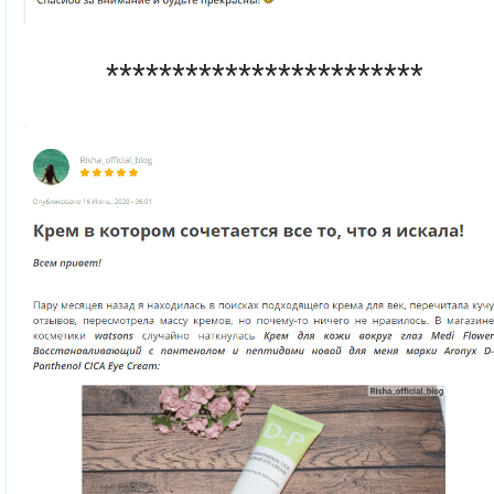
************************