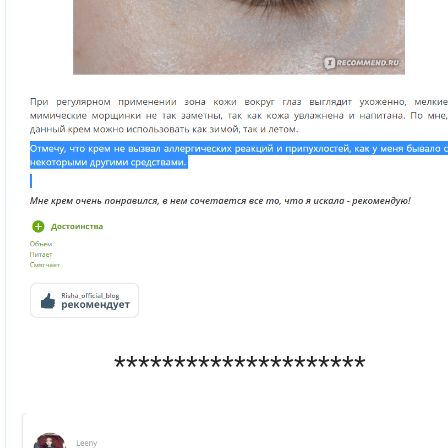
*********************