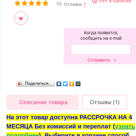
Нет в наличии
Отзывы
1
ладки
Когда появится,
сообщить на e-mail
Поделиться…
Описание товара
Отзывы (1)
На этот товар доступна РАССРОЧКА НА 4
МЕСЯЦА Без комиссий и переплат (
узнать
подробнее
). Выберите в корзине способ