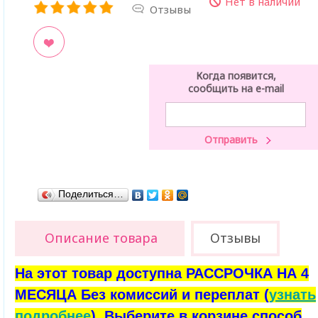
Нет в наличии
Отзывы
ладки
Когда появится,
сообщить на e-mail
Поделиться…
Описание товара
Отзывы
На этот товар доступна РАССРОЧКА НА 4
МЕСЯЦА Без комиссий и переплат (
узнать
подробнее
). Выберите в корзине способ