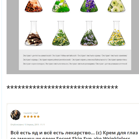
******************************