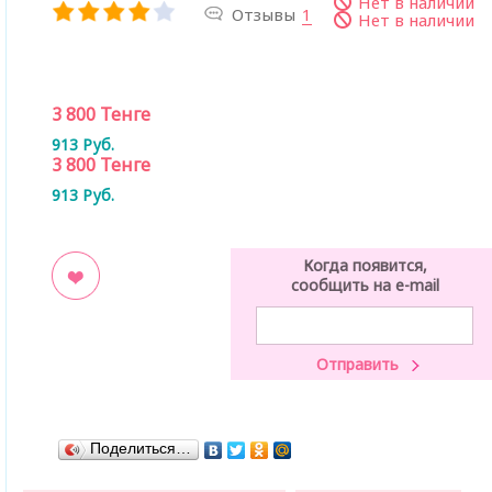
Нет в наличии
Отзывы
1
Нет в наличии
3 800
Тенге
913
Руб.
3 800
Тенге
913
Руб.
Когда появится,
сообщить на e-mail
ладки
Поделиться…