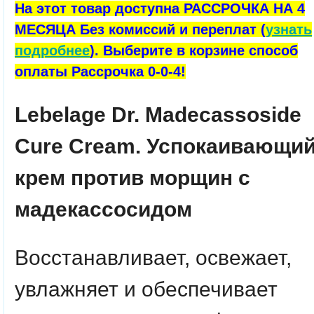
На этот товар доступна РАССРОЧКА НА 4
МЕСЯЦА Без комиссий и переплат (
узнать
подробнее
). Выберите в корзине способ
оплаты Рассрочка 0-0-4!
Lebelage Dr. Madecassoside
Cure Cream. Успокаивающи
крем против морщин с
мадекассосидом
Восстанавливает, освежает,
увлажняет и обеспечивает