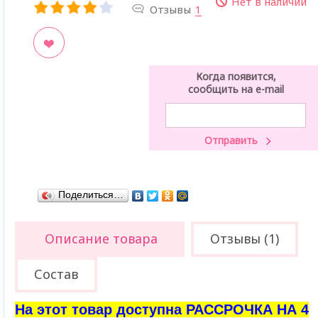
Нет в наличии
Отзывы
1
ладки
Когда появится,
сообщить на e-mail
Поделиться…
Описание товара
Отзывы (1)
Состав
На этот товар доступна РАССРОЧКА НА 4