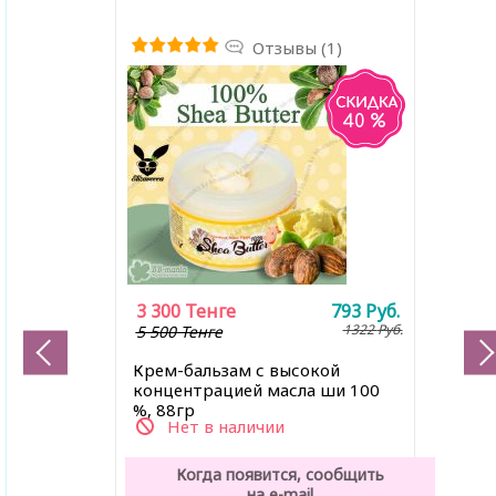
Отзывы (1)
40 %
3 300
Тенге
793
Руб.
1322
Руб.
5 500 Тенге
Крем-бальзам с высокой
концентрацией масла ши 100
%, 88гр
Нет в наличии
Когда появится, сообщить
на e-mail