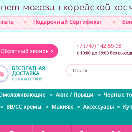
нет-магазин корейской кос
плата
Подарочный Сертификат
Бон
+7 (747) 142-59-93
Обратный звонок
с 10:00 до 19:00 без выхо
БЕСПЛАТНАЯ
ДОСТАВКА
ПО КАЗАХСТАНУ
Омолаживающие
Акне / Прыщи
Черные т
BB/CC кремы
Макияж
Аксессуары
Ку