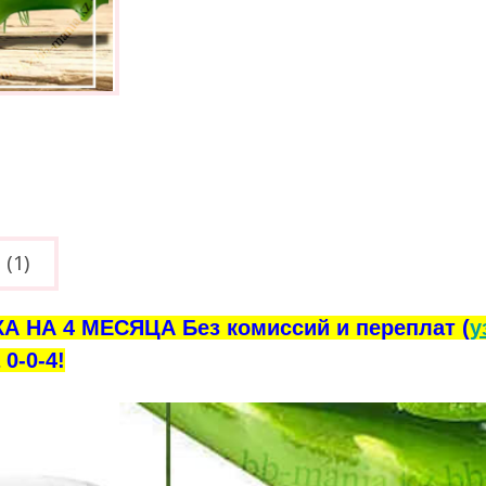
(1)
А НА 4 МЕСЯЦА Без комиссий и переплат (
у
0-0-4!