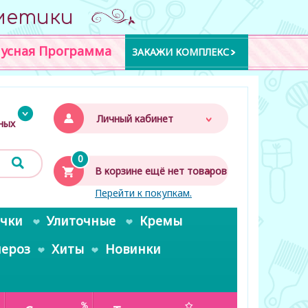
метики
усная Программа
ЗАКАЖИ КОМПЛЕКС
Личный кабинет
дных
0
В корзине ещё нет товаров
Перейти к покупкам.
очки
Улиточные
Кремы
пероз
Хиты
Новинки