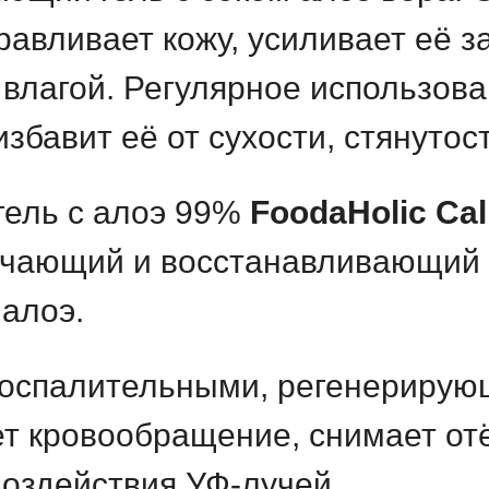
равливает кожу, усиливает её 
влагой. Регулярное использова
збавит её от сухости, стянуто
ель с алоэ 99%
FoodaHolic Cal
ягчающий и восстанавливающий 
 алоэ.
воспалительными, регенериру
т кровообращение, снимает отё
воздействия УФ-лучей.