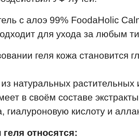
ль с алоэ 99% FoodaHolic Calmi
подходит для ухода за любым ти
овании геля кожа становится гл
 из натуральных растительных 
имеет в своём составе экстракт
а, гиалуроновую кислоту и алла
 геля относятся: