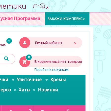
метики
усная Программа
ЗАКАЖИ КОМПЛЕКС
Личный кабинет
дных
0
В корзине ещё нет товаров
Перейти к покупкам.
очки
Улиточные
Кремы
пероз
Хиты
Новинки