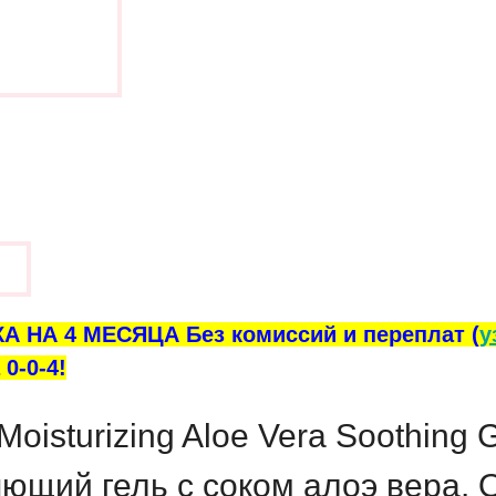
ы
А НА 4 МЕСЯЦА Без комиссий и переплат (
у
0-0-4!
oisturizing Aloe Vera Soothing 
ющий гель с соком алоэ вера.