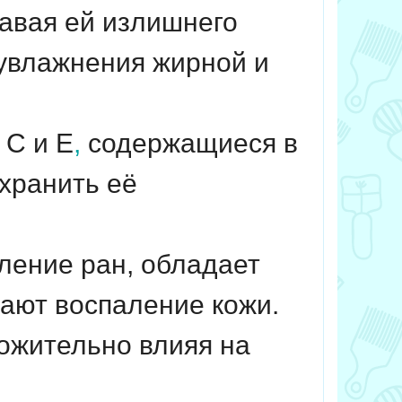
давая ей излишнего
 увлажнения жирной и
 С и Е
,
содержащиеся в
охранить её
ление ран, обладает
ают воспаление кожи.
ожительно влияя на