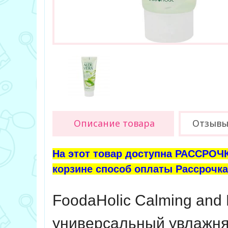
Описание товара
Отзыв
На этот товар доступна РАССРОЧК
корзине способ оплаты Рассрочка 
FoodaHolic Calming and M
универсальный увлажня