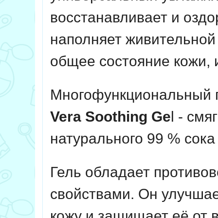
восстанавливает и оздо
наполняет живительной 
общее состояние кожи, и
Многофункциональный г
Vera Soothing Ge
l - см
натурального 99 % сока
Гель обладает противо
свойствами. Он улучшае
кожу и защищает её от 