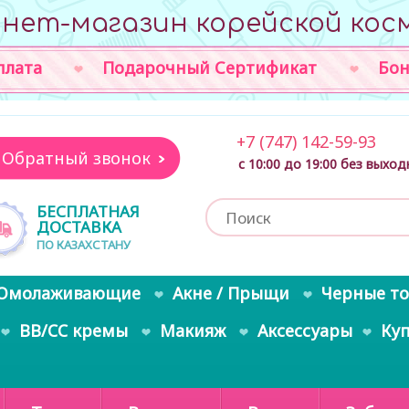
нет-магазин корейской кос
плата
Подарочный Сертификат
Бон
+7 (747) 142-59-93
Обратный звонок
с 10:00 до 19:00 без выхо
БЕСПЛАТНАЯ
ДОСТАВКА
ПО КАЗАХСТАНУ
Омолаживающие
Акне / Прыщи
Черные т
BB/CC кремы
Макияж
Аксессуары
Ку