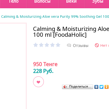
Тело
Волосы
Веки
Зубы
Calming & Moisturizing Aloe vera Purity 99% Soothing Gel 100
Calming & Moisturizing Aloe
100 ml [FoodaHolic]
Отзывы
Нет 
950
Тенге
228
Руб.
Поделиться…
В закладки