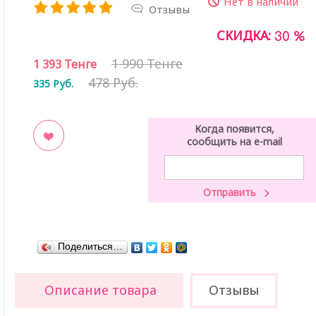
Нет в наличии
Отзывы
СКИДКА:
30 %
1 990 Тенге
1 393
Тенге
478 Руб.
335
Руб.
Когда появится,
сообщить на e-mail
ладки
Поделиться…
Описание товара
Отзывы