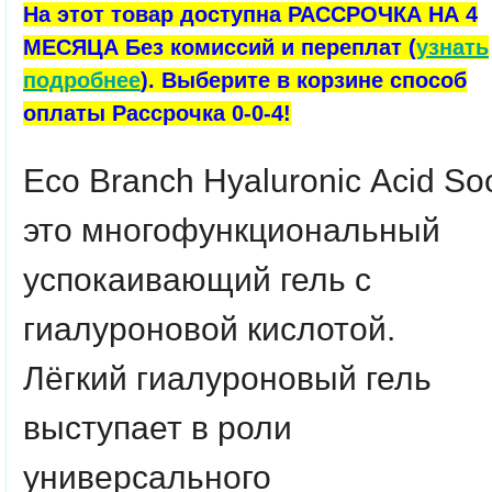
На этот товар доступна РАССРОЧКА НА 4
МЕСЯЦА Без комиссий и переплат (
узнать
подробнее
). Выберите в корзине способ
оплаты Рассрочка 0-0-4!
Eco
Branch
Hyaluronic
Acid
So
это
многофункциональный
успокаивающий гель с
гиалуроновой кислотой.
Лёгкий гиалуроновый гель
выступает в роли
универсального