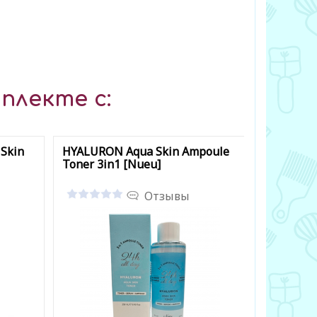
плекте с:
 Skin
HYALURON Aqua Skin Ampoule
Avocado M
Toner 3in1 [Nueu]
Toner 3in
Отзывы