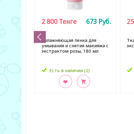
2 800
Тенге
673
Руб.
25
Увлажняющая пенка для
Тка
умывания и снятия макияжа с
эк
экстрактом розы, 180 мл
Есть в наличии (2)
В закладки
В з