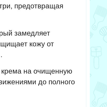
утри, предотвращая
рый замедляет
ащищает кожу от
.
 крема на очищенную
вижениями до полного