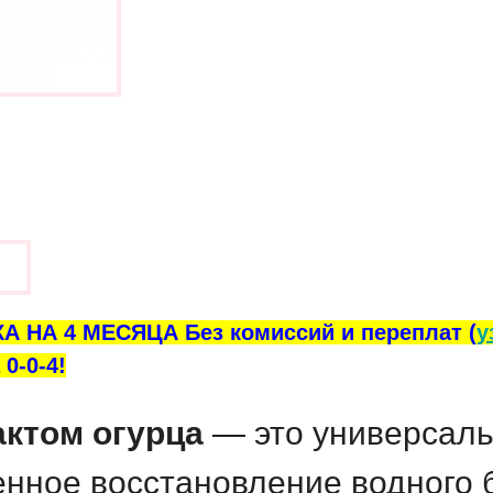
ы
А НА 4 МЕСЯЦА Без комиссий и переплат (
у
0-0-4!
актом огурца
— это универсаль
нное восстановление водного 