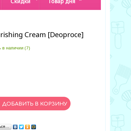
Скидки
Товар дня
rishing Cream [Deoproce]
 в наличии (7)
ься…