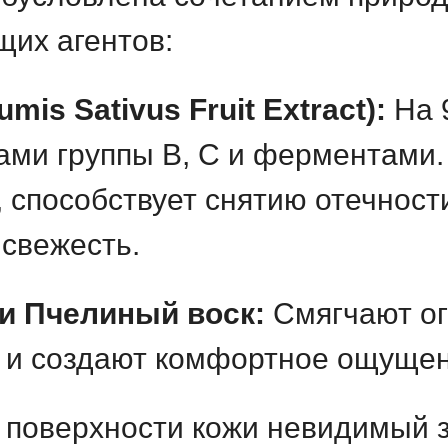
их агентов:
mis Sativus Fruit Extract):
На 
ами группы B, С и ферментами
, способствует снятию отечност
 свежесть.
и Пчелиный воск:
Смягчают ог
 и создают комфортное ощущен
 поверхности кожи невидимый 