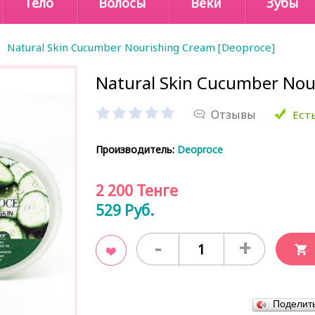
Тело
Волосы
Веки
Зубы
Natural Skin Cucumber Nourishing Cream [Deoproce]
Natural Skin Cucumber Nou
Отзывы
Есть
Производитель:
Deoproce
2 200
Тенге
529
Руб.
-
+
В закладки
Поделит