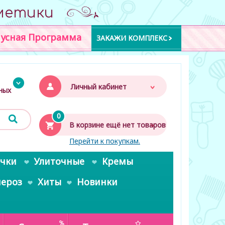
метики
усная Программа
ЗАКАЖИ КОМПЛЕКС
Личный кабинет
дных
0
В корзине ещё нет товаров
Перейти к покупкам.
очки
Улиточные
Кремы
пероз
Хиты
Новинки