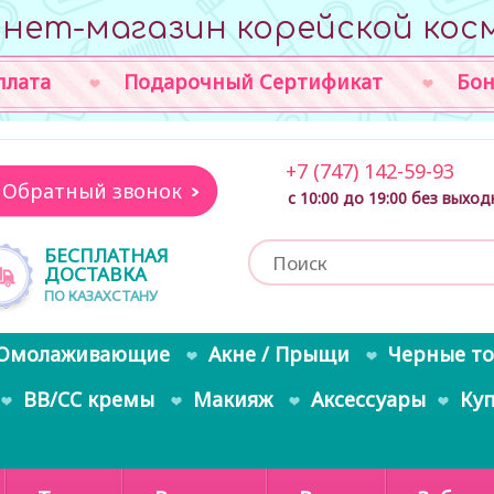
нет-магазин корейской кос
плата
Подарочный Сертификат
Бон
+7 (747) 142-59-93
Обратный звонок
с 10:00 до 19:00 без выхо
БЕСПЛАТНАЯ
ДОСТАВКА
ПО КАЗАХСТАНУ
Омолаживающие
Акне / Прыщи
Черные т
BB/CC кремы
Макияж
Аксессуары
Ку