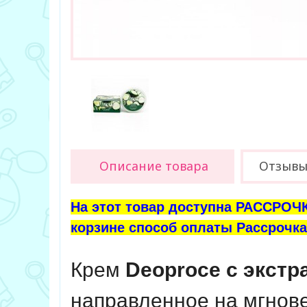
Описание товара
Отзыв
На этот товар доступна РАССРОЧК
корзине способ оплаты Рассрочка 
Крем
Deoproce с экстр
направленное на мгнове