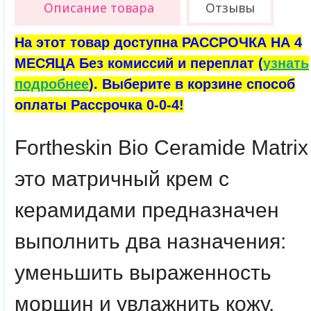
Описание товара
Отзывы
На этот товар доступна РАССРОЧКА НА 4
МЕСЯЦА Без комиссий и переплат (
узнать
подробнее
). Выберите в корзине способ
оплаты Рассрочка 0-0-4!
Fortheskin
Bio
Ceramide
Matrix
это матричный крем с
керамидами предназначен
выполнить два назначения:
уменьшить выраженность
морщин и увлажнить кожу.