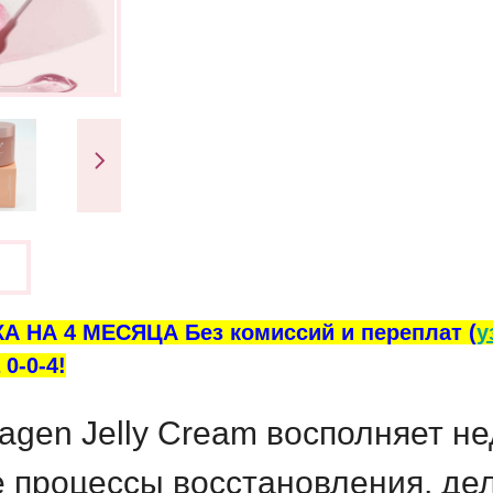
ы
А НА 4 МЕСЯЦА Без комиссий и переплат (
у
0-0-4!
agen Jelly Cream
восполняет нед
 процессы восстановления, де