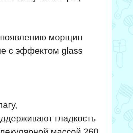
т появлению морщин
ие с эффектом glass
агу,
оддерживают гладкость
олекулярной массой 260