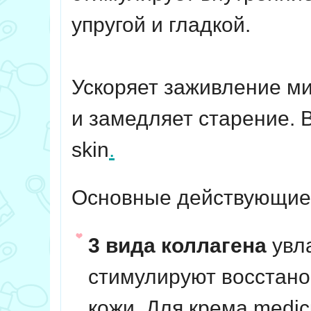
упругой и гладкой.
Ускоряет заживление м
и замедляет старение. 
skin
.
Основные действующие
3 вида коллагена
увла
стимулируют восстано
кожи. Для крема medi