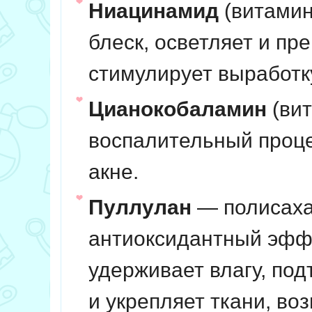
Ниацинамид
(витамин
блеск, осветляет и пр
стимулирует выработку
Цианокобаламин
(вит
воспалительный проце
акне.
Пуллулан
— полисаха
антиоксидантный эффе
удерживает влагу, под
и укрепляет ткани, во