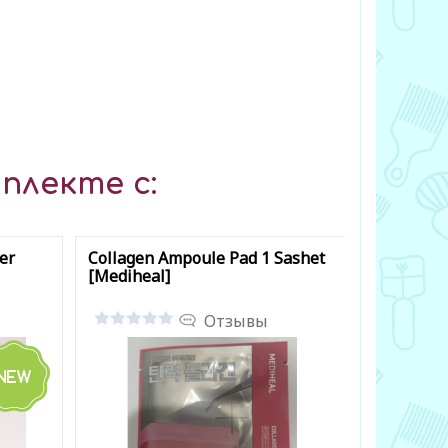
плекте с:
er
Collagen Ampoule Pad 1 Sashet
Retinol Co
[Mediheal]
sashet [M
Отзывы