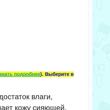
знать подробнее
). Выберите в
остаток влаги,
лает кожу сияющей,