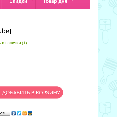
Скидки
Товар дня
]
ube]
 в наличии (1)
ься…