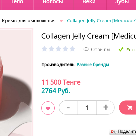
Тело
Волосы
Веки
Зубы
Кремы для омоложения
Collagen Jelly Cream [Medicube
Collagen Jelly Cream [Medic
Отзывы
Есть
Производитель:
Разные бренды
11 500
Тенге
2764
Руб.
-
+
В закладки
Поделит