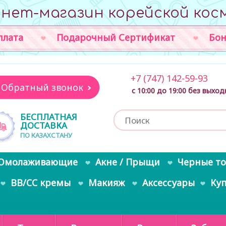
нет-магазин корейской кос
плата
Подарочный Сертификат
Бон
+7 (747) 142-59-93
Обратный звонок
с 10:00 до 19:00 без выхо
БЕСПЛАТНАЯ
ДОСТАВКА
ПО КАЗАХСТАНУ
Омолаживающие
Акне / Прыщи
Черные т
BB/CC кремы
Макияж
Аксессуары
Ку