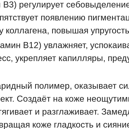
 B3) регулирует себовыделение
епятствует появлению пигментац
 коллагена, повышая упругость
амин B12) увлажняет, успокаив
сс, укрепляет капилляры, пред
ридный полимер, оказывает с
кт. Создаёт на коже неощутим
тягивает и разглаживает. Заме
звращая коже гладкость и сияни