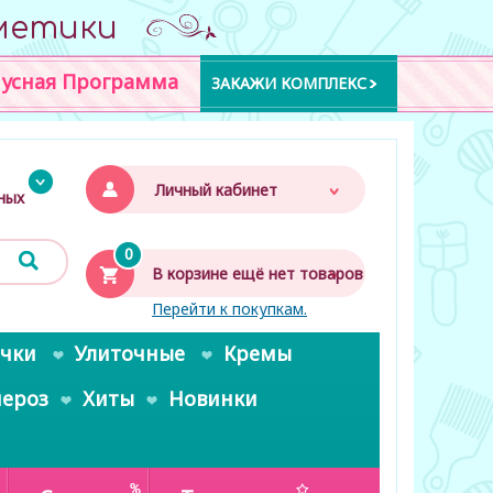
метики
усная Программа
ЗАКАЖИ КОМПЛЕКС
Личный кабинет
дных
0
В корзине ещё нет товаров
Перейти к покупкам.
очки
Улиточные
Кремы
пероз
Хиты
Новинки