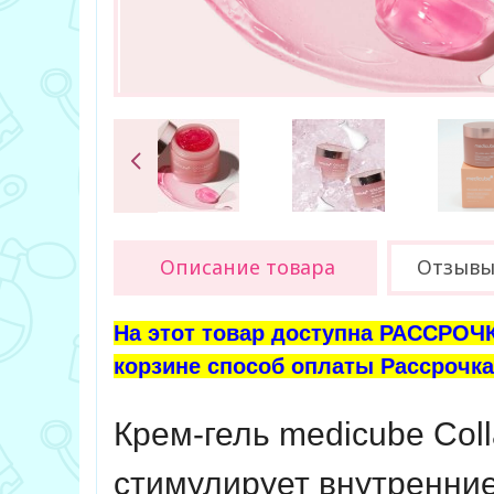
Описание товара
Отзыв
На этот товар доступна РАССРОЧК
корзине способ оплаты Рассрочка 
Крем-гель
medicube
Coll
стимулирует внутренние