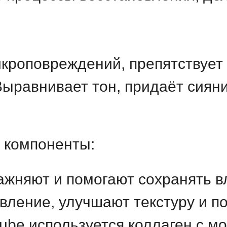
икроповреждений, препятствуе
Выравнивает тон, придаёт сиян
 компоненты
:
жняют и помогают сохранять вл
вление, улучшают текстуру и п
cube используется коллаген с м