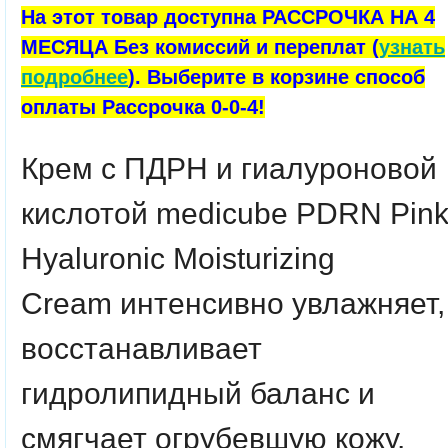
На этот товар доступна РАССРОЧКА НА 4
МЕСЯЦА Без комиссий и переплат (
узнать
подробнее
). Выберите в корзине способ
оплаты Рассрочка 0-0-4!
Крем с ПДРН и гиалуроновой
кислотой
medicube PDRN Pin
Hyaluronic Moisturizing
Cream
интенсивно увлажняет,
восстанавливает
гидролипидный баланс и
смягчает огрубевшую кожу.