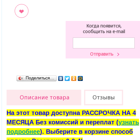
ладки
Когда появится,
сообщить на e-mail
Поделиться…
Описание товара
Отзывы
На этот товар доступна РАССРОЧКА НА 4
МЕСЯЦА Без комиссий и переплат (
узнать
подробнее
). Выберите в корзине способ