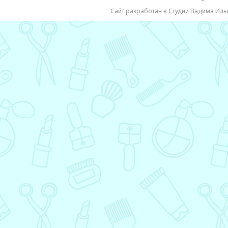
Сайт разработан в Студии Вадима Иль