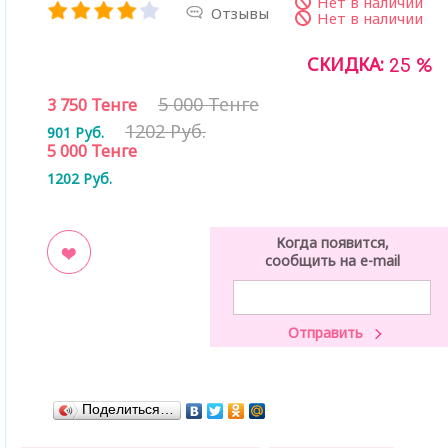
Нет в наличии
Отзывы
Нет в наличии
СКИДКА:
25 %
5 000 Тенге
3 750
Тенге
1202 Руб.
901
Руб.
5 000
Тенге
1202
Руб.
Когда появится,
сообщить на e-mail
ладки
Поделиться…