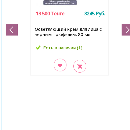
13 500
13 500
Тенге
Тенге
3245
3245
Руб.
Руб.
Осветляющий крем для лица с
чёрным трюфелем, 80 мл
Есть в наличии (1)
Есть в наличии (1)
В закладки