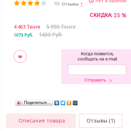
Нет в наличии
Отзывы
1
СКИДКА:
25 %
5 950 Тенге
4 463
Тенге
1430 Руб.
1073
Руб.
Когда появится,
сообщить на e-mail
ладки
Поделиться…
Описание товара
Отзывы (1)