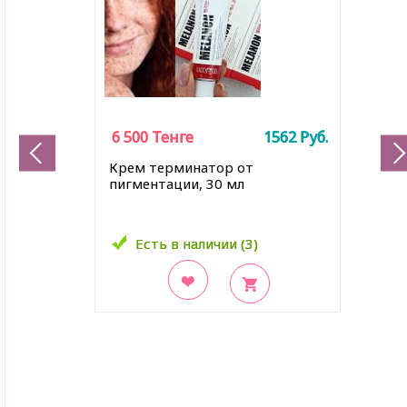
6 500
6 500
Тенге
Тенге
1562
1562
Руб.
Руб.
Крем терминатор от
пигментации, 30 мл
Есть в наличии (3)
Есть в наличии (3)
В закладки