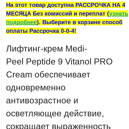
На этот товар доступна РАССРОЧКА НА 4
МЕСЯЦА Без комиссий и переплат (
узнать
подробнее
). Выберите в корзине способ
оплаты Рассрочка 0-0-4!
Лифтинг-крем
Medi-
Peel
Peptide 9 Vitanol PRO
Cream
обеспечивает
одновременно
антивозрастное и
осветляющее действие,
сокращает выраженность