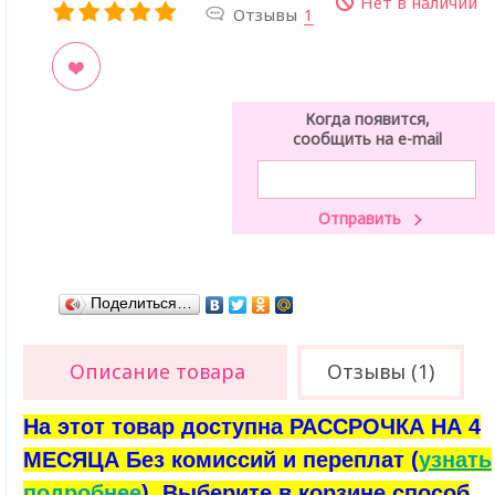
Нет в наличии
Отзывы
1
ладки
Когда появится,
сообщить на e-mail
Поделиться…
Описание товара
Отзывы (1)
На этот товар доступна РАССРОЧКА НА 4
МЕСЯЦА Без комиссий и переплат (
узнать
подробнее
). Выберите в корзине способ