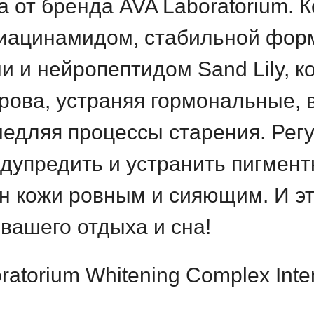
а от бренда AVA Laboratorium.
ниацинамидом, стабильной фор
 и нейропептидом Sand Lily, 
крова, устраняя гормональные,
медляя процессы старения. Ре
едупредить и устранить пигмент
н кожи ровным и сияющим. И эт
вашего отдыха и сна!
atorium Whitening Complex Inten