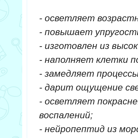
- осветляет возраст
- повышает упругост
- изготовлен из выс
- наполняет клетки 
- замедляет процессы
- дарит ощущение св
- осветляет покрасне
воспалений;
- нейропептид из мо