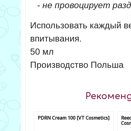
- не провоцирует раз
Использовать каждый ве
впитывания.
50 мл
Производство Польша
Рекоменд
PDRN Cream 100 [VT Cosmetics]
Reed
Cosm