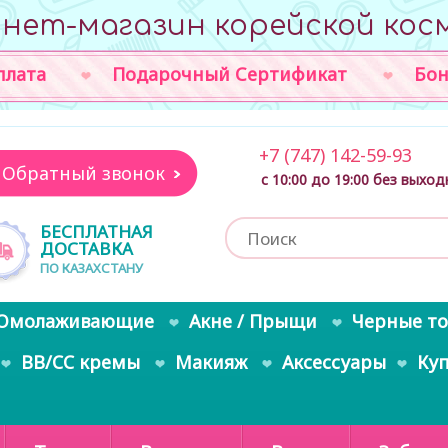
нет-магазин корейской кос
плата
Подарочный Сертификат
Бон
+7 (747) 142-59-93
Обратный звонок
с 10:00 до 19:00 без выхо
БЕСПЛАТНАЯ
ДОСТАВКА
ПО КАЗАХСТАНУ
Омолаживающие
Акне / Прыщи
Черные т
BB/CC кремы
Макияж
Аксессуары
Ку