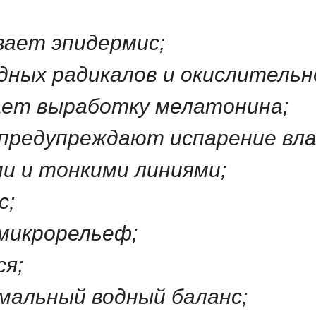
вает эпидермис;
дных радикалов и окислительн
ает выработку мелатонина;
 предупреждают испарение вла
и и тонкими линиями;
с;
 микрорельеф;
ся;
мальный водный баланс;