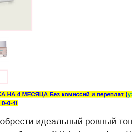
ы
А НА 4 МЕСЯЦА Без комиссий и переплат (
у
0-0-4!
 обрести идеальный ровный то