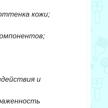
оттенка кожи;
компонентов;
здействия и
ыраженность