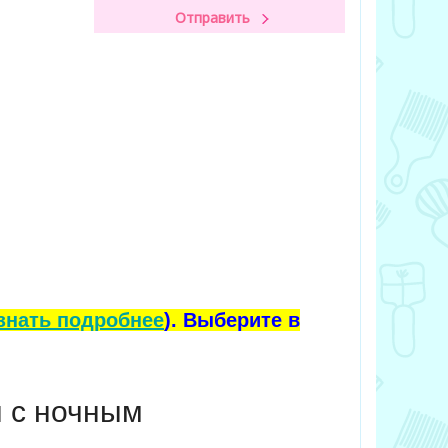
знать подробнее
). Выберите в
н с ночным