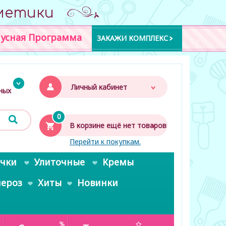
метики
усная Программа
ЗАКАЖИ КОМПЛЕКС
Личный кабинет
дных
0
В корзине ещё нет товаров
Перейти к покупкам.
очки
Улиточные
Кремы
пероз
Хиты
Новинки