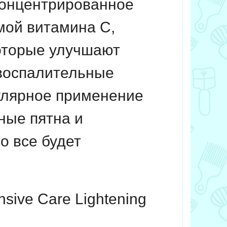
 Концентрированное
мой витамина С,
которые улучшают
 воспалительные
гулярное применение
ные пятна и
о все будет
sive Care Lightening