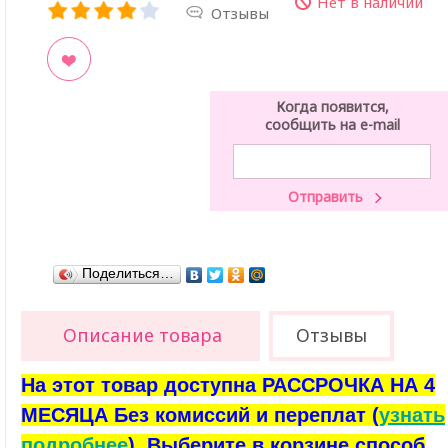
Нет в наличии
Отзывы
ладки
Когда появится,
сообщить на e-mail
Поделиться…
Описание товара
Отзывы
На этот товар доступна РАССРОЧКА НА 4
МЕСЯЦА Без комиссий и переплат (
узнать
подробнее
). Выберите в корзине способ