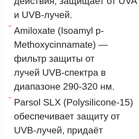
действия, защищает от UVA
и UVB-лучей.
Amiloxate
(Isoamyl p-
Methoxycinnamate) —
фильтр защиты от
лучей UVB-спектра в
диапазоне 290-320 нм.
Parsol SLX
(Polysilicone-15)
обеспечивает защиту от
UVB-лучей, придаёт