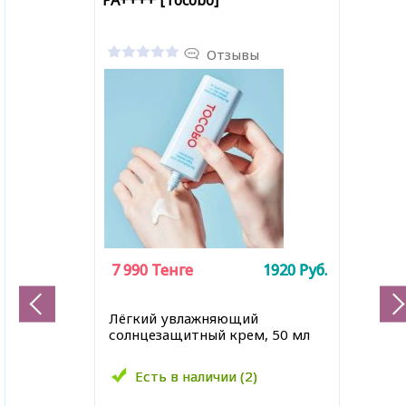
PA++++ [Tocobo]
Отзывы
7 990
7 990
Тенге
Тенге
1920
1920
Руб.
Руб.
Лёгкий увлажняющий
солнцезащитный крем, 50 мл
Есть в наличии (2)
Есть в наличии (2)