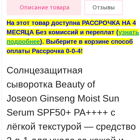
Описание товара
Отзывы
На этот товар доступна РАССРОЧКА НА 4
МЕСЯЦА Без комиссий и переплат (
узнать
подробнее
). Выберите в корзине способ
оплаты Рассрочка 0-0-4!
Солнцезащитная
сыворотка
Beauty of
Joseon
Ginseng Moist Sun
Serum SPF50+ PA++++ с
лёгкой текстурой — средство