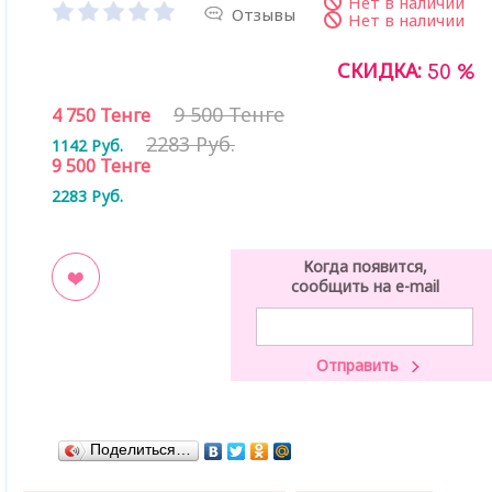
Нет в наличии
Отзывы
Нет в наличии
СКИДКА:
50 %
9 500 Тенге
4 750
Тенге
2283 Руб.
1142
Руб.
9 500
Тенге
2283
Руб.
Когда появится,
сообщить на e-mail
ладки
Поделиться…