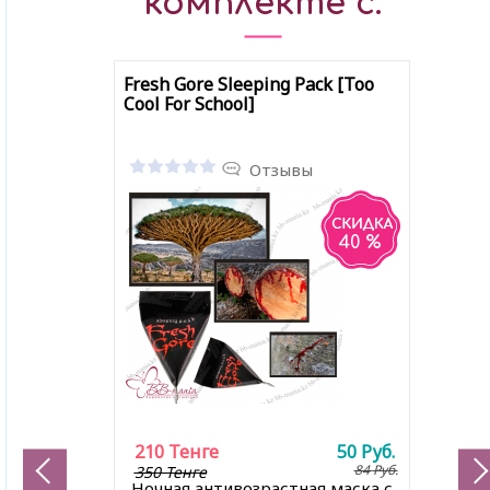
комплекте с:
Fresh Gore Sleeping Pack [Too
Cool For School]
Отзывы
40 %
210
Тенге
50
Руб.
84
Руб.
350 Тенге
Ночная антивозрастная маска с