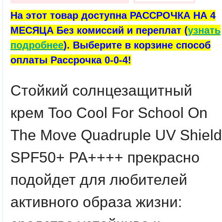
На этот товар доступна РАССРОЧКА НА 4
МЕСЯЦА Без комиссий и переплат (
узнать
подробнее
). Выберите в корзине способ
оплаты Рассрочка 0-0-4!
Стойкий солнцезащитный
крем
Too Cool For School
On
The Move Quadruple UV Shield
SPF50+ PA++++
прекрасно
подойдет для любителей
активного образа жизни: