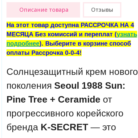
Описание товара
Отзывы
На этот товар доступна РАССРОЧКА НА 4
МЕСЯЦА Без комиссий и переплат (
узнать
подробнее
). Выберите в корзине способ
оплаты Рассрочка 0-0-4!
Солнцезащитный крем нового
поколения
Seoul 1988 Sun:
Pine Tree + Ceramide
от
прогрессивного корейского
бренда
K-SECRET
— это