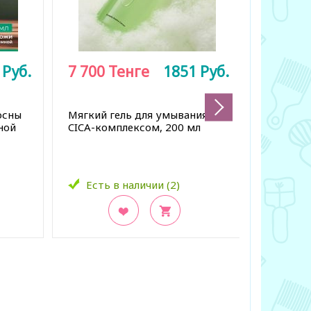
3
Руб.
7 700
Тенге
1851
Руб.
9 500
осны
Мягкий гель для умывания с
Очищающ
ной
CICA-комплексом, 200 мл
85 г
Есть в наличии (2)
Есть 
В закладки
В заклад