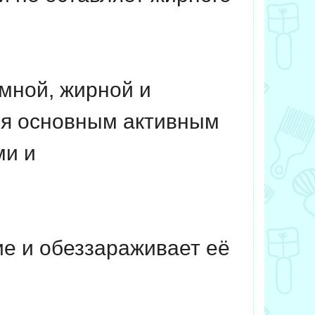
емной, жирной и
ся основным активным
ми и
ие и обеззараживает её