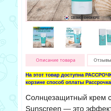
Описание товара
Отзыв
На этот товар доступна РАССРОЧК
корзине способ оплаты Рассрочка 
Солнцезащитный крем с э
Sunscreen
— это эффект