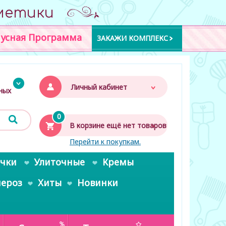
метики
усная Программа
ЗАКАЖИ КОМПЛЕКС
Личный кабинет
дных
0
В корзине ещё нет товаров
Перейти к покупкам.
очки
Улиточные
Кремы
пероз
Хиты
Новинки