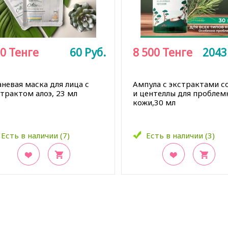
0
Тенге
60
Руб.
8 500
Тенге
204
невая маска для лица с
Ампула с экстрактами с
трактом алоэ, 23 мл
и центеллы для проблем
кожи,30 мл
Есть в наличии (7)
Есть в наличии (3)
акладки
В закладки