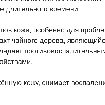
ие длительного времени.
ипов кожи, особенно для пробл
акт чайного дерева, являющий
бладает противовоспалительны
войствами.
ённую кожу, снимает воспален