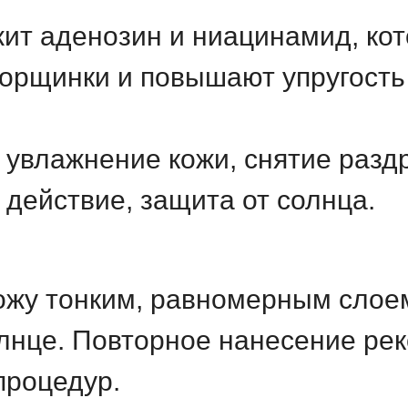
жит аденозин и ниацинамид, ко
морщинки и повышают упругость
увлажнение кожи, снятие разд
действие, защита от солнца.
ожу тонким, равномерным слоем
олнце. Повторное нанесение ре
процедур.