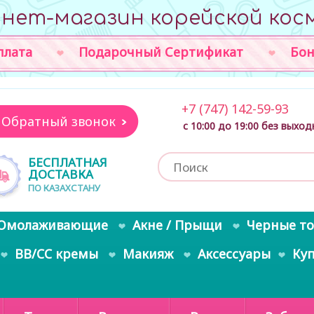
нет-магазин корейской кос
плата
Подарочный Сертификат
Бон
+7 (747) 142-59-93
Обратный звонок
с 10:00 до 19:00 без выхо
БЕСПЛАТНАЯ
ДОСТАВКА
ПО КАЗАХСТАНУ
Омолаживающие
Акне / Прыщи
Черные т
BB/CC кремы
Макияж
Аксессуары
Ку