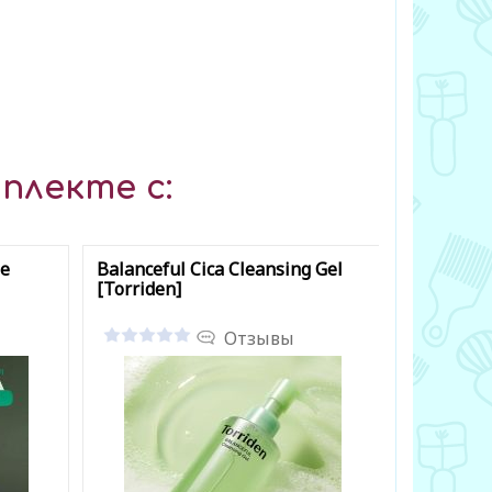
плекте с:
le
Balanceful Cica Cleansing Gel
№3 Skin S
[Torriden]
Cleansin
Отзывы