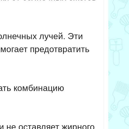
олнечных лучей. Эти
омогает предотвратить
ать комбинацию
и не оставляет жирного