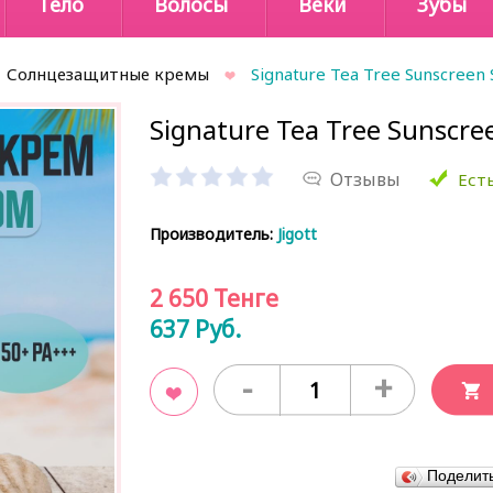
Тело
Волосы
Веки
Зубы
Солнцезащитные кремы
Signature Tea Tree Sunscreen 
Signature Tea Tree Sunscree
Отзывы
Есть
Производитель:
Jigott
2 650
Тенге
637
Руб.
-
+
В закладки
Поделит