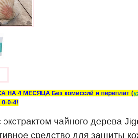
ы
А НА 4 МЕСЯЦА Без комиссий и переплат (
у
0-0-4!
кстрактом чайного дерева Jigot
ивное средство для защиты ко