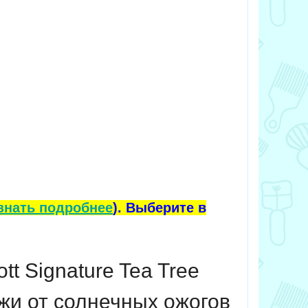
знать подробнее
). Выберите в
t Signature Tea Tree
жи от солнечных ожогов