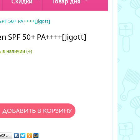
Скидки
Товар дня
SPF 50+ PA++++[Jigott]
n SPF 50+ PA++++[Jigott]
 в наличии (4)
ься…