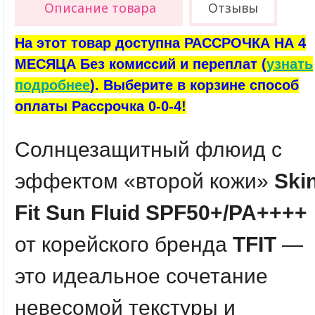
Описание товара
Отзывы
На этот товар доступна РАССРОЧКА НА 4
МЕСЯЦА Без комиссий и переплат (
узнать
подробнее
). Выберите в корзине способ
оплаты Рассрочка 0-0-4!
Солнцезащитный флюид с
эффектом «второй кожи»
Ski
Fit Sun Fluid SPF50+/PA++++
от корейского бренда
TFIT
—
это идеальное сочетание
невесомой текстуры и