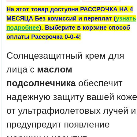
На этот товар доступна РАССРОЧКА НА 4
МЕСЯЦА Без комиссий и переплат (
узнать
подробнее
). Выберите в корзине способ
оплаты Рассрочка 0-0-4!
Солнцезащитный крем для
лица с
маслом
подсолнечника
обеспечит
надежную защиту вашей кож
от ультрафиолетовых лучей и
предупредит появление