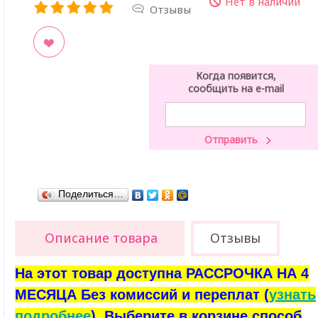
Нет в наличии
Отзывы
ладки
Когда появится,
сообщить на e-mail
Поделиться…
Описание товара
Отзывы
На этот товар доступна РАССРОЧКА НА 4
МЕСЯЦА Без комиссий и переплат (
узнать
подробнее
). Выберите в корзине способ