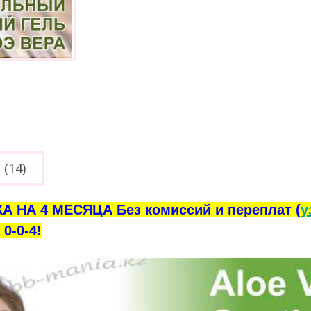
(14)
А НА 4 МЕСЯЦА Без комиссий и переплат (
у
0-0-4!