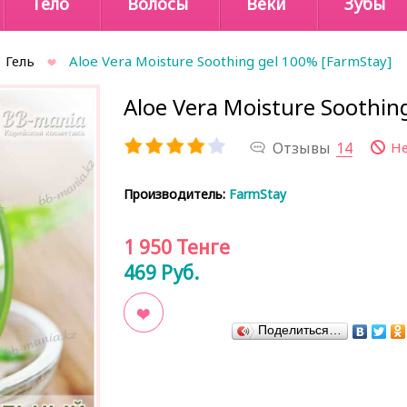
Тело
Волосы
Веки
Зубы
Гель
Aloe Vera Moisture Soothing gel 100% [FarmStay]
Aloe Vera Moisture Soothin
Отзывы
14
Не
Производитель:
FarmStay
1 950
Тенге
469
Руб.
Поделиться…
В закладки