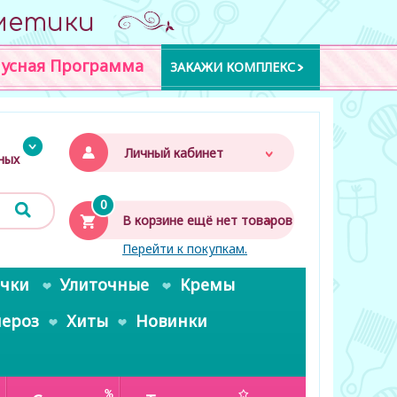
метики
усная Программа
ЗАКАЖИ КОМПЛЕКС
Личный кабинет
дных
0
В корзине ещё нет товаров
Перейти к покупкам.
очки
Улиточные
Кремы
пероз
Хиты
Новинки