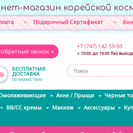
нет-магазин корейской кос
плата
Подарочный Сертификат
Бон
+7 (747) 142-59-93
Обратный звонок
с 10:00 до 19:00 без выхо
БЕСПЛАТНАЯ
ДОСТАВКА
ПО КАЗАХСТАНУ
Омолаживающие
Акне / Прыщи
Черные т
BB/CC кремы
Макияж
Аксессуары
Ку