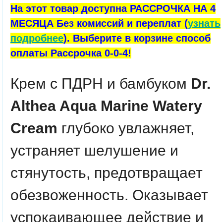
На этот товар доступна РАССРОЧКА НА 4
МЕСЯЦА Без комиссий и переплат (
узнать
подробнее
). Выберите в корзине способ
оплаты Рассрочка 0-0-4!
Крем с ПДРН и бамбуком
Dr.
Althea Aqua Marine Watery
Cream
глубоко увлажняет,
устраняет шелушение и
стянутость, предотвращает
обезвоженность. Оказывает
успокаивающее действие и