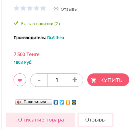
Отзывы
Есть в наличии (2)
Производитель:
Dr.Althea
7 500
Тенге
1803
Руб.
-
+
ладки
Поделиться…
Описание товара
Отзывы