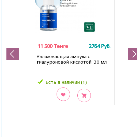
11 500
11 500
Тенге
Тенге
2764
2764
Руб.
Руб.
Увлажняющая ампула с
гиалуроновой кислотой, 30 мл
Есть в наличии (1)
Есть в наличии (1)
В закладки