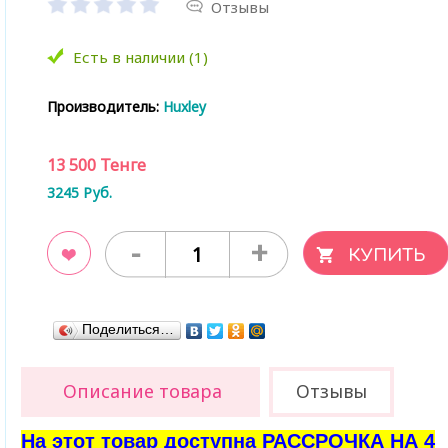
Отзывы
Есть в наличии (1)
Производитель:
Huxley
13 500
Тенге
3245
Руб.
-
+
ладки
Поделиться…
Описание товара
Отзывы
На этот товар доступна РАССРОЧКА НА 4