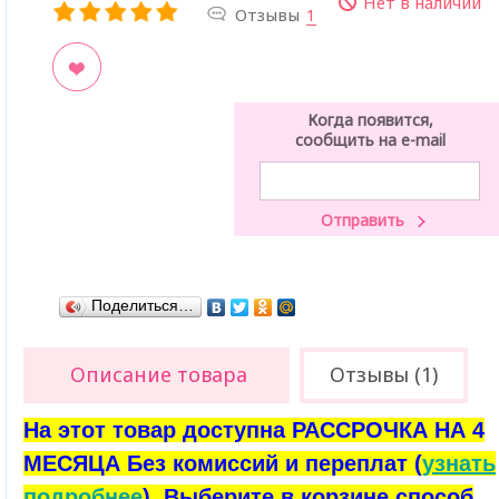
Нет в наличии
Отзывы
1
ладки
Когда появится,
сообщить на e-mail
Поделиться…
Описание товара
Отзывы (1)
На этот товар доступна РАССРОЧКА НА 4
МЕСЯЦА Без комиссий и переплат (
узнать
подробнее
). Выберите в корзине способ