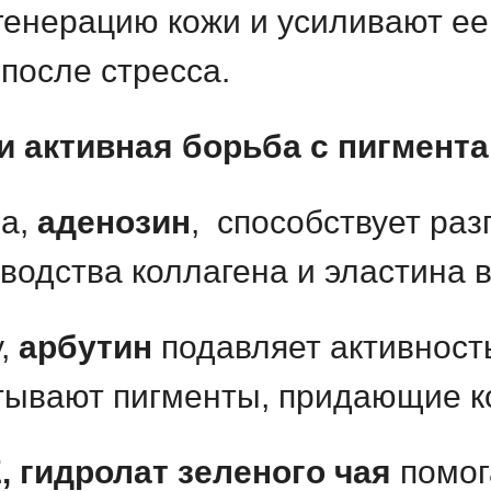
генерацию кожи и усиливают ее
 после стресса.
и активная борьба с пигмента
ма,
а
денозин
, способствует ра
водства коллагена и эластина в
у,
арбутин
подавляет активност
тывают пигменты, придающие к
 гидролат зеленого чая
помог