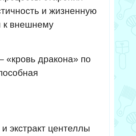
стичность и жизненную
и к внешнему
– «кровь дракона» по
пособная
 и экстракт центеллы