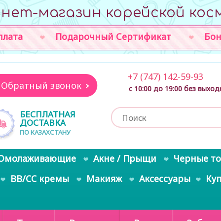
нет-магазин корейской кос
плата
Подарочный Сертификат
Бон
+7 (747) 142-59-93
Обратный звонок
с 10:00 до 19:00 без выхо
БЕСПЛАТНАЯ
ДОСТАВКА
ПО КАЗАХСТАНУ
Омолаживающие
Акне / Прыщи
Черные т
BB/CC кремы
Макияж
Аксессуары
Ку