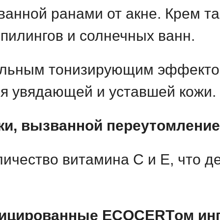
ванной ранами от акне. Крем т
 пилингов и солнечных ванн.
ильным тонизирующим эффекто
ля увядающей и уставшей кожи.
жи, вызванной переутомлен
ие
ичество витамина С и Е, что д
ицированные
ECOCERTом
ин