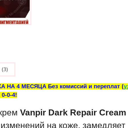
(3)
А НА 4 МЕСЯЦА Без комиссий и переплат (
у
0-0-4!
 крем
Vanpir Dark Repair Cream
изменений на коже, замедляет