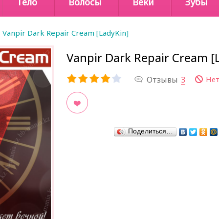
Тело
Волосы
Веки
Зубы
Vanpir Dark Repair Cream [LadyKin]
Vanpir Dark Repair Cream [
Отзывы
3
Нет
В закладки
Поделиться…