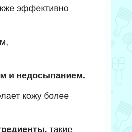
акже эффективно
м,
м и недосыпанием.
елает кожу более
гредиенты
,
такие