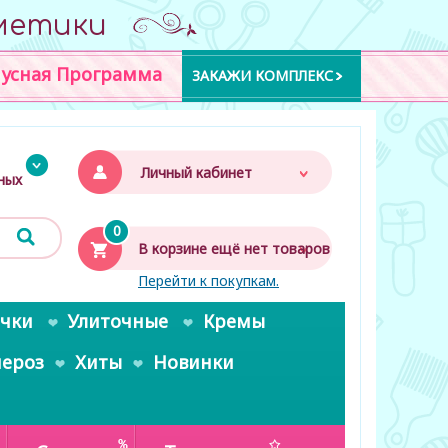
метики
усная Программа
ЗАКАЖИ КОМПЛЕКС
Личный кабинет
дных
0
В корзине ещё нет товаров
Перейти к покупкам.
очки
Улиточные
Кремы
пероз
Хиты
Новинки