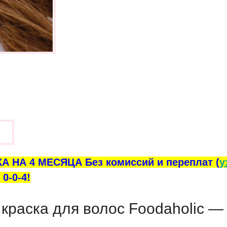
ы
А НА 4 МЕСЯЦА Без комиссий и переплат (
у
0-0-4!
краска для волос Foodaholic — 