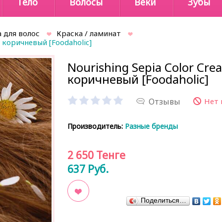
Тело
Волосы
Веки
Зубы
 для волос
Краска / ламинат
 коричневый [Foodaholic]
Nourishing Sepia Color Cr
коричневый [Foodaholic]
Отзывы
Нет 
Производитель:
Разные бренды
2 650
Тенге
637
Руб.
Поделиться…
В закладки