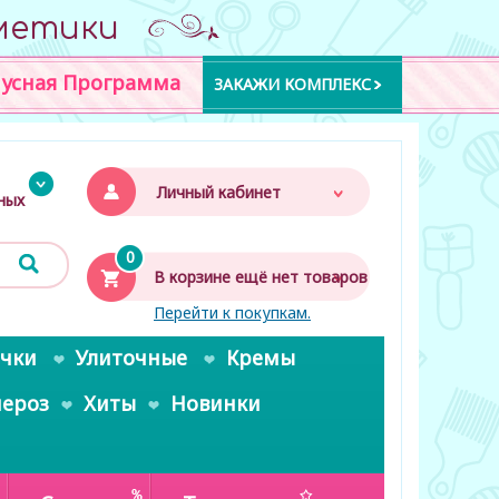
метики
усная Программа
ЗАКАЖИ КОМПЛЕКС
Личный кабинет
дных
0
В корзине ещё нет товаров
Перейти к покупкам.
очки
Улиточные
Кремы
пероз
Хиты
Новинки