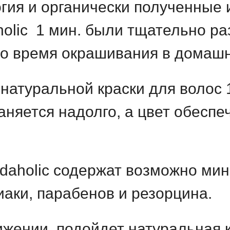
ия и органически полученные 
holic 1 мин. были тщательно р
во время окрашивания в домашн
атуральной краски для волос 1 
раняется надолго, а цвет обесп
odaholic содержат возможно ми
аки, парабенов и резорцина.
вижении, подойдет натуральная 