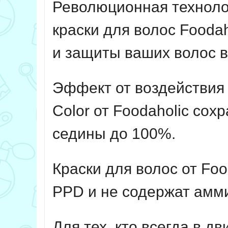
Революционная технолог
краски для волос Fooda
и защиты ваших волос 
Эффект от воздействия н
Color от Foodaholic сох
седины до 100%.
Краски для волос от Fo
PPD и не содержат амми
Для тех, кто всегда в д