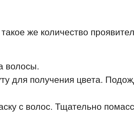
 такое же количество проявите
а волосы.
уту для получения цвета. Подо
аску с волос. Тщательно помасс