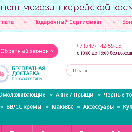
нет-магазин корейской кос
плата
Подарочный Сертификат
Бон
+7 (747) 142-59-93
Обратный звонок
с 10:00 до 19:00 без выхо
БЕСПЛАТНАЯ
ДОСТАВКА
ПО КАЗАХСТАНУ
Омолаживающие
Акне / Прыщи
Черные т
BB/CC кремы
Макияж
Аксессуары
Ку