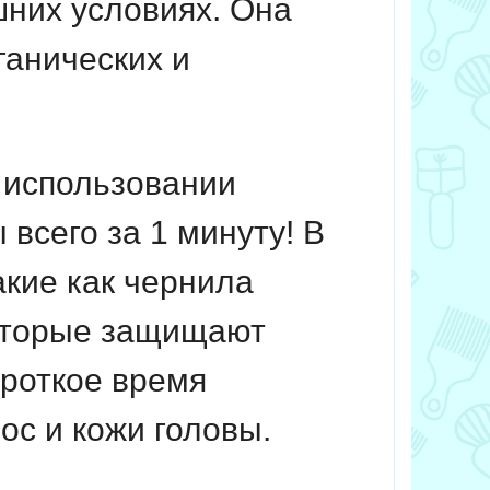
шних условиях. Она
анических и
в использовании
всего за 1 минуту! В
акие как чернила
которые защищают
ороткое время
с и кожи головы.