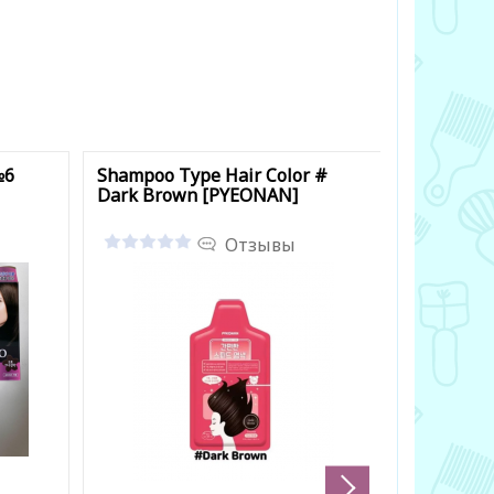
№6
Shampoo Type Hair Color #
Shampoo 
Dark Brown [PYEONAN]
Brown [
Отзывы