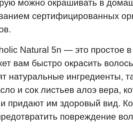
торую можно окрашивать в дома
ованием сертифицированных орг
ов.
olic Natural 5n — это простое 
ет вам быстро окрасить волосы 
дят натуральные ингредиенты, т
сло и сок листьев алоэ вера, 
и придают им здоровый вид. К
редотвратить повреждение воло