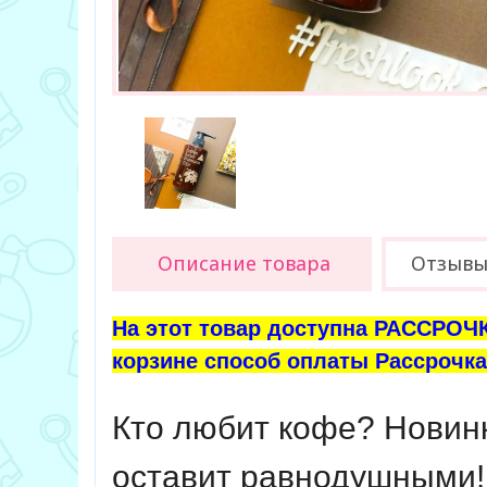
Описание товара
Отзыв
На этот товар доступна РАССРОЧК
корзине способ оплаты Рассрочка 
Кто любит кофе? Новинк
оставит равнодушными!