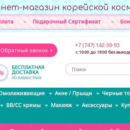
нет-магазин корейской кос
плата
Подарочный Сертификат
Бон
+7 (747) 142-59-93
Обратный звонок
с 10:00 до 19:00 без выхо
БЕСПЛАТНАЯ
ДОСТАВКА
ПО КАЗАХСТАНУ
Омолаживающие
Акне / Прыщи
Черные т
BB/CC кремы
Макияж
Аксессуары
Ку