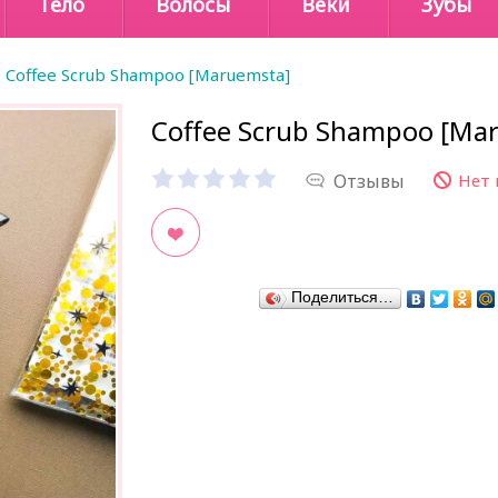
Тело
Волосы
Веки
Зубы
Coffee Scrub Shampoo [Maruemsta]
Coffee Scrub Shampoo [Ma
Отзывы
Нет 
В закладки
Поделиться…