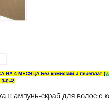
ы
А НА 4 МЕСЯЦА Без комиссий и переплат (
у
0-0-4!
а шампунь-скраб для волос с 