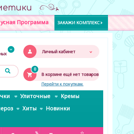
метики
усная Программа
ЗАКАЖИ КОМПЛЕКС
Личный кабинет
дных
0
В корзине ещё нет товаров
Перейти к покупкам.
очки
Улиточные
Кремы
пероз
Хиты
Новинки