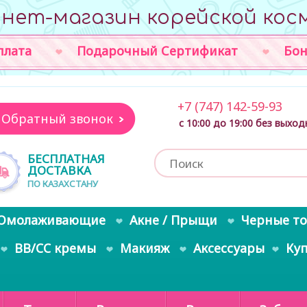
нет-магазин корейской кос
плата
Подарочный Сертификат
Бон
+7 (747) 142-59-93
Обратный звонок
с 10:00 до 19:00 без выхо
БЕСПЛАТНАЯ
ДОСТАВКА
ПО КАЗАХСТАНУ
Омолаживающие
Акне / Прыщи
Черные т
BB/CC кремы
Макияж
Аксессуары
Ку