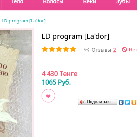
Тело
Волосы
Веки
Зубы
LD program [La'dor]
LD program [La'dor]
Отзывы
2
Нет
4 430
Тенге
1065
Руб.
Поделиться…
В закладки