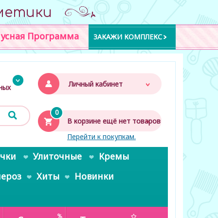
метики
усная Программа
ЗАКАЖИ КОМПЛЕКС
Личный кабинет
дных
0
В корзине ещё нет товаров
Перейти к покупкам.
очки
Улиточные
Кремы
пероз
Хиты
Новинки