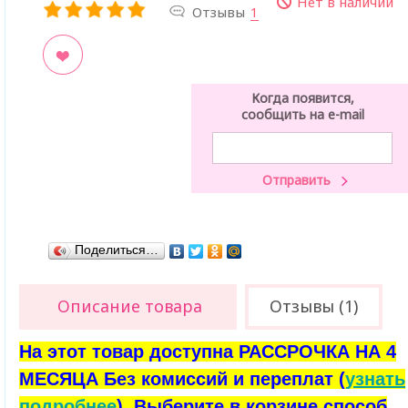
Нет в наличии
Отзывы
1
ладки
Когда появится,
сообщить на e-mail
Поделиться…
Описание товара
Отзывы (1)
На этот товар доступна РАССРОЧКА НА 4
МЕСЯЦА Без комиссий и переплат (
узнать
подробнее
). Выберите в корзине способ