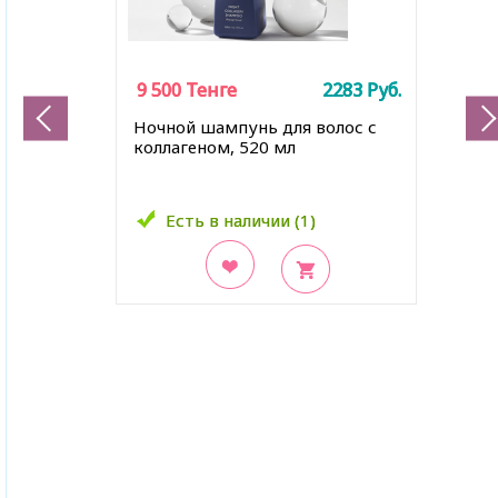
9 500
9 500
Тенге
Тенге
2283
2283
Руб.
Руб.
Ночной шампунь для волос с
коллагеном, 520 мл
Есть в наличии (1)
Есть в наличии (1)
В закладки