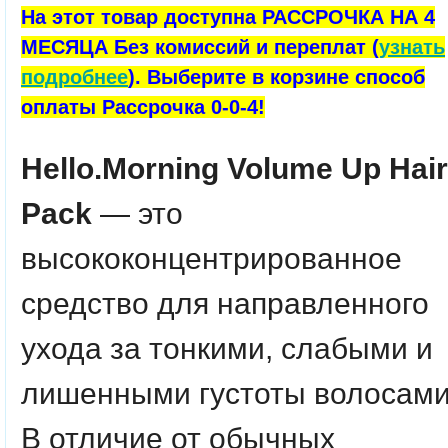
На этот товар доступна РАССРОЧКА НА 4
МЕСЯЦА Без комиссий и переплат (
узнать
подробнее
). Выберите в корзине способ
оплаты Рассрочка 0-0-4!
Hello.Morning Volume Up Hair
Pack
— это
высококонцентрированное
средство для направленного
ухода за тонкими, слабыми и
лишенными густоты волосами
В отличие от обычных