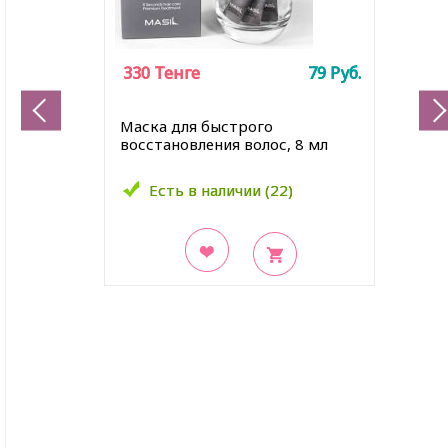
330
330
Тенге
Тенге
79
79
Руб.
Руб.
Маска для быстрого
восстановления волос, 8 мл
Есть в наличии (22)
Есть в наличии (22)
В закладки