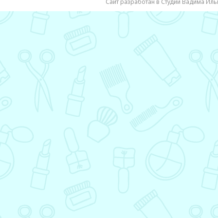
Сайт разработан в Студии Вадима Иль