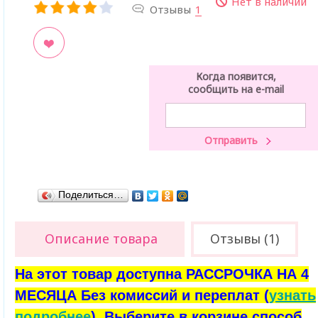
Нет в наличии
Отзывы
1
ладки
Когда появится,
сообщить на e-mail
Поделиться…
Описание товара
Отзывы (1)
На этот товар доступна РАССРОЧКА НА 4
МЕСЯЦА Без комиссий и переплат (
узнать
подробнее
). Выберите в корзине способ