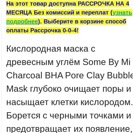
На этот товар доступна РАССРОЧКА НА 4
МЕСЯЦА Без комиссий и переплат (
узнать
подробнее
). Выберите в корзине способ
оплаты Рассрочка 0-0-4!
Кислородная маска с
древесным углём
Some By Mi
Charcoal BHA Pore Clay Bubbl
Mask
глубоко очищает поры и
насыщает клетки кислородом.
Борется с черными точками и
предотвращает их появление,