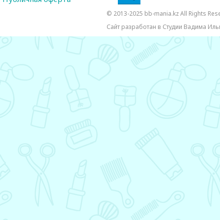
© 2013-2025 bb-mania.kz All Rights Res
Сайт разработан в Студии Вадима Иль