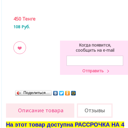
450
Тенге
108
Руб.
Когда появится,
сообщить на e-mail
ладки
Поделиться…
Описание товара
Отзывы
На этот товар доступна РАССРОЧКА НА 4