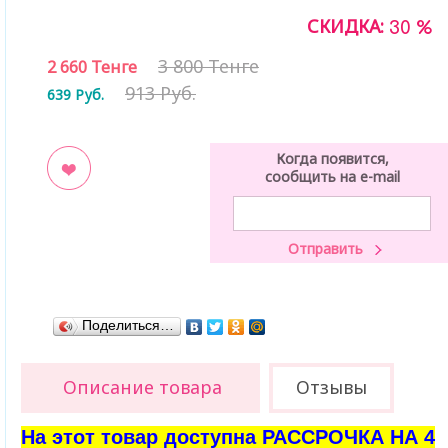
СКИДКА:
30 %
3 800 Тенге
2 660
Тенге
913 Руб.
639
Руб.
Когда появится,
сообщить на e-mail
ладки
Поделиться…
Описание товара
Отзывы
На этот товар доступна РАССРОЧКА НА 4