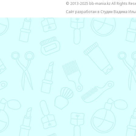
© 2013-2025 bb-mania.kz All Rights Res
Сайт разработан в Студии Вадима Иль